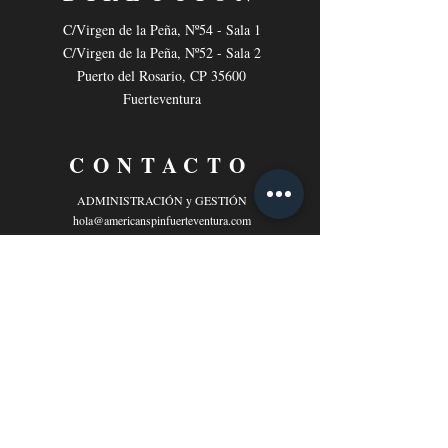
C/Virgen de la Peña, Nº54 - Sala 1
C/Virgen de la Peña, Nº52 - Sala 2
Puerto del Rosario, CP 35600
Fuerteventura
CONTACTO
ADMINISTRACIÓN y GESTIÓN
hola@americanspinfuerteventura.com
CONTACTO
WhatsApp 653 809 408 / Lunes a jueves de 17h a 22h
SÍGUENOS
Facebook
Instagram
Youtube