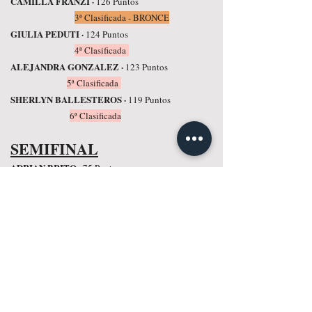
CAMILLA FRANZI ·
126 Puntos
3ª Clasificada - BRONCE
GIULIA PEDUTI ·
124 Puntos
4ª Clasificada
ALEJANDRA GONZALEZ ·
123 Puntos
5ª Clasificada
SHERLYN BALLESTEROS ·
119 Puntos
6ª Clasificada
SEMIFINAL
ADRIAN BRITO ·
75 Puntos
7ª Clasificada
SARA STANZANI ·
62 Puntos
8ª Clasificada
REBECCA ZANONE ·
59 Puntos
9ª Clasificada
CARLA PLATERO ·
38 Puntos
10ª Clasificada