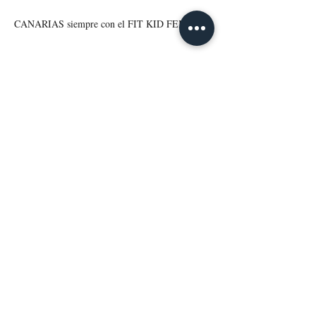
CANARIAS siempre con el FIT KID FEBD
Anterior
Siguiente
DIRECCIÓN
C/Virgen de la Peña, Nº54 - Sala 1
C/Virgen de la Peña, Nº52 - Sala 2
Puerto del Rosario, CP 35600
Fuerteventura