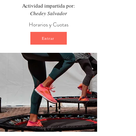
Actividad impartida por:
Chedey Salvador
Horarios y Cuotas
Entrar