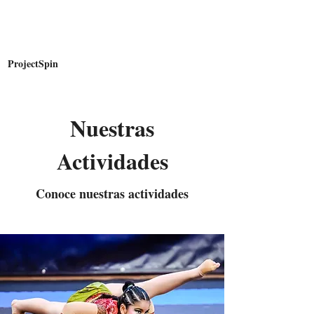
AMERICAN
SPIN
ProjectSpin
Nuestras
Actividades
Conoce nuestras actividades