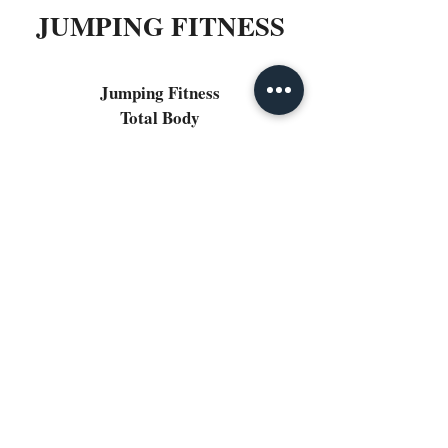
JUMPING FITNESS
Jumping Fitness
Total Body
Actividad impartida por:
Ivonne Crippa
Horarios y Cuotas
Entrar
DIRECCIÓN
C/Virgen de la Peña, Nº54 - Sala 1
C/Virgen de la Peña, Nº52 - Sala 2